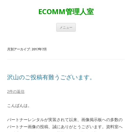
ECOMM管理人室
コ
メニュー
ン
テ
ン
ツ
へ
月別アーカイブ:
2017年7月
ス
キ
ッ
プ
沢山のご投稿有難うございます。
2件の返信
こんばんは。
パートナーレンタルが実装されて以来、画像掲示板への多数の
パートナー画像の投稿、誠にありがとうございます。資料室へ